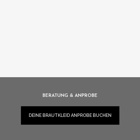
28 Mai, 2018
ANKA GRÖSSE 46
29 Dezember, 2017
BERATUNG & ANPROBE
DEINE BRAUTKLEID ANPROBE BUCHEN