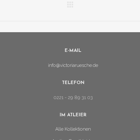
E-MAIL
info@victoriaruesche.de
TELEFON
0221 - 29 89 31 03
IM ATLEIER
Alle Kollektionen