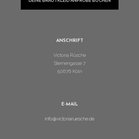
DEINE BRAUTKLEID ANPROBE BUCHEN
ANSCHRIFT
Victoria Rüsche
Sternengasse 7
50676 Köln
E-MAIL
info@victoriaruesche.de