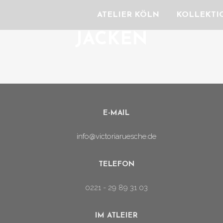
ATELIER KÖLN
KOLLEKTI
JACKEN
E-MAIL
info@victoriaruesche.de
TELEFON
0221 - 29 89 31 03
IM ATLEIER